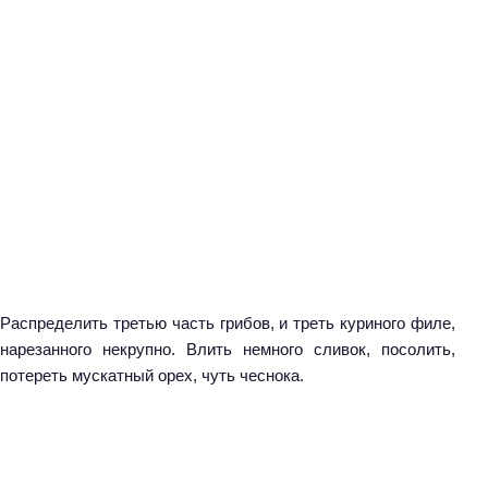
Распределить третью часть грибов, и треть куриного филе,
нарезанного некрупно. Влить немного сливок, посолить,
потереть мускатный орех, чуть чеснока.
Н
а
й
т