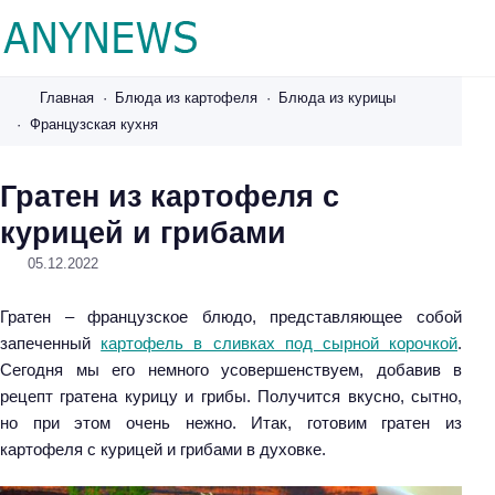
A
n
Главная
Блюда из картофеля
Блюда из курицы
y
Французская кухня
n
e
Гратен из картофеля с
w
курицей и грибами
s
.
05.12.2022
r
u
Гратен – французское блюдо, представляющее собой
запеченный
картофель в сливках под сырной корочкой
.
Сегодня мы его немного усовершенствуем, добавив в
рецепт гратена курицу и грибы. Получится вкусно, сытно,
но при этом очень нежно. Итак, готовим гратен из
картофеля с курицей и грибами в духовке.