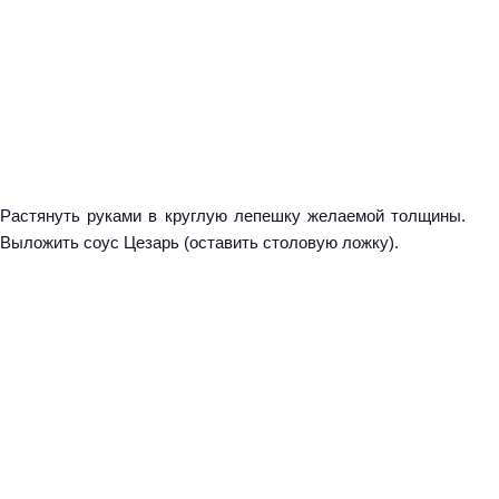
Растянуть руками в круглую лепешку желаемой толщины.
Выложить соус Цезарь (оставить столовую ложку).
Н
а
й
т
и