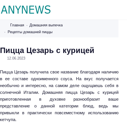
A
n
Главная
Домашняя выпечка
y
Рецепты домашней пиццы
n
e
Пицца Цезарь с курицей
w
12.06.2023
s
.
Пицца Цезарь получила свое название благодаря наличию
r
в ее составе одноименного соуса. На вкус получается
u
необычно и интересно, на самом деле ощущаешь себя в
солнечной Италии. Домашняя пицца Цезарь с курицей
приготовленная в духовке разнообразит ваше
представление о данной категории блюд, ведь мы
привыкли в практически повсеместному использованию
кетчупа.