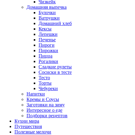
Чизкейк
Домашняя выпечка
Булочки
Ватрушки
Домашний хлеб
Кексы
Лепешки
Печенье
Пироги
Пирожки
Пицца
Рогалики
Сладкие рулеты
Сосиски в тесте
Тесто
Торты
Чебуреки
Напитки
Кремы и Соусы
Заготовки на зиму
Интересное о еде
Подборки рецептов
Кухни мира
Путешествия
Полезные мелочи