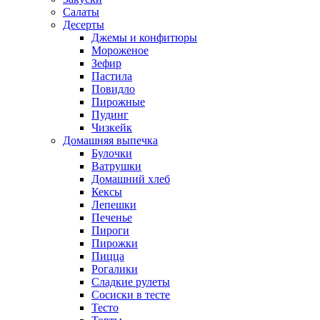
Салаты
Десерты
Джемы и конфитюры
Мороженое
Зефир
Пастила
Повидло
Пирожные
Пудинг
Чизкейк
Домашняя выпечка
Булочки
Ватрушки
Домашний хлеб
Кексы
Лепешки
Печенье
Пироги
Пирожки
Пицца
Рогалики
Сладкие рулеты
Сосиски в тесте
Тесто