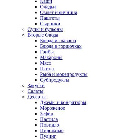
Каши
Оладьи
Омлет и яичница
Паштеты
Сырники
Супы и бульоны
Вторые блюда
Блюда из лаваша
Блюда в горшочках
Грибы
Макароны
Мясо
Птица
Рыба и морепродукты
Субпродукты
Закуски
Салаты
Десерты
Джемы и конфитюры
Мороженое
Зефир
Пастила
Повидло
Пирожные
Пудинг