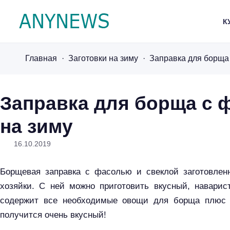
К
A
n
Главная
Заготовки на зиму
Заправка для борща 
y
n
e
Заправка для борща с 
w
на зиму
s
.
16.10.2019
r
u
Борщевая заправка с фасолью и свеклой заготовлен
хозяйки. С ней можно приготовить вкусный, наварис
содержит все необходимые овощи для борща плюс
получится очень вкусный!