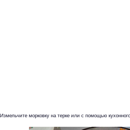
й
т
и
:
Измельчите морковку на терке или с помощью кухонног