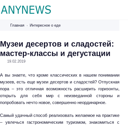
A
n
Главная
Интересное о еде
y
n
Музеи десертов и сладостей:
e
мастер-классы и дегустации
w
s
19.02.2019
.
r
А вы знаете, что кроме классических в нашем понимании
u
музеев, есть еще музеи десертов и сладостей? Отпускная
пора – это отличная возможность расширить горизонты,
открыть для себя мир с неизведанной стороны и
попробовать нечто новое, совершенно неординарное.
Самый удачный способ реализовать желаемое на практике
– увлечься гастрономическим туризмом, знакомиться с