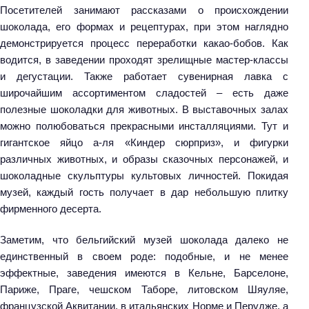
Посетителей занимают рассказами о происхождении
шоколада, его формах и рецептурах, при этом наглядно
демонстрируется процесс переработки какао-бобов. Как
водится, в заведении проходят зрелищные мастер-классы
и дегустации. Также работает сувенирная лавка с
широчайшим ассортиментом сладостей – есть даже
полезные шоколадки для животных. В выставочных залах
можно полюбоваться прекрасными инсталляциями. Тут и
гигантское яйцо а-ля «Киндер сюрприз», и фигурки
различных животных, и образы сказочных персонажей, и
шоколадные скульптуры культовых личностей. Покидая
музей, каждый гость получает в дар небольшую плитку
фирменного десерта.
Заметим, что бельгийский музей шоколада далеко не
единственный в своем роде: подобные, и не менее
эффектные, заведения имеются в Кельне, Барселоне,
Париже, Праге, чешском Таборе, литовском Шяуляе,
французской Аквитании, в итальянских Норме и Перудже, а