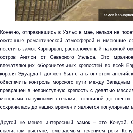
замок Карнарво
Конечно, отправившись в Уэльс в мае, нельзя не пос
окутанные романтической атмосферой и имеющие со
посетить замок Карнарвон, расположенный на южной ок
остров Англси от Северного Уэльса. Это мрачно
впечатляющих оборонительных крепостей во всей Ев
короля Эдуарда I должен был стать оплотом английс
обеспечить контроль морского пути между Западным
превращен в неприступную крепость с девятью масс
мощными наружными стенами, толщиной до шести м
сохранилась до наших времен и является популярным 
Другой не менее интересный замок – это Конуэй. С
скалистом выступе, омываемым течением реки Конуэ