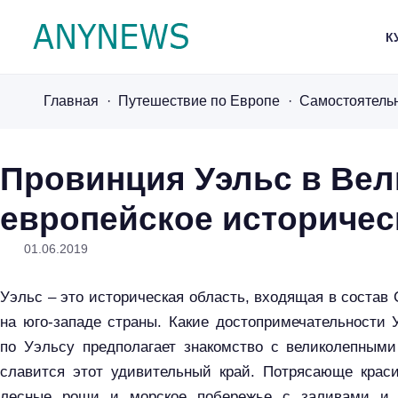
К
A
n
Главная
Путешествие по Европе
Самостоятель
y
n
e
Провинция Уэльс в Вел
w
европейское историчес
s
.
01.06.2019
r
u
Уэльс – это историческая область, входящая в состав
на юго-западе страны. Какие достопримечательности
по Уэльсу предполагает знакомство с великолепным
славится этот удивительный край. Потрясающе крас
лесные рощи и морское побережье с заливами и