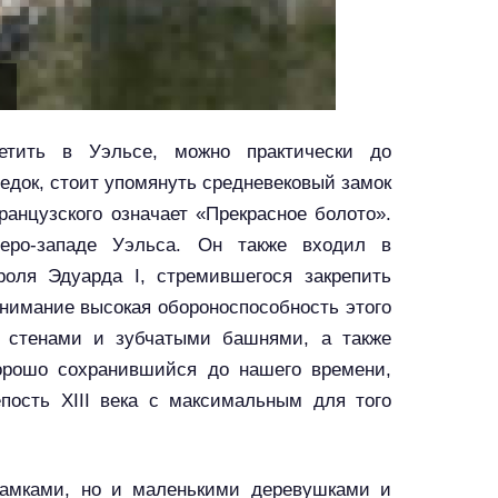
сетить в Уэльсе, можно практически до
ледок, стоит упомянуть средневековый замок
анцузского означает «Прекрасное болото».
веро-западе Уэльса. Он также входил в
роля Эдуарда I, стремившегося закрепить
внимание высокая обороноспособность этого
 стенами и зубчатыми башнями, а также
орошо сохранившийся до нашего времени,
пость XIII века с максимальным для того
замками, но и маленькими деревушками и