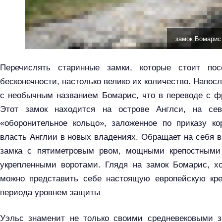
замок Бомарис
Перечислять старинные замки, которые стоит по
бесконечности, настолько велико их количество. Напос
с необычным названием Бомарис, что в переводе с фр
Этот замок находится на острове Англси, на се
«оборонительное кольцо», заложенное по приказу ко
власть Англии в новых владениях. Обращает на себя 
замка с пятиметровым рвом, мощными крепостными
укрепленными воротами. Глядя на замок Бомарис, х
можно представить себе настоящую европейскую кре
периода уровнем защиты
Уэльс знаменит не только своими средневековыми 