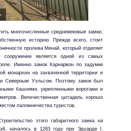
н
етить многочисленные средневековые замки,
бственную историю. Прежде всего, стоит
онечности пролива Менай, который отделяет
е сооружение является одной из самых
ропе. Именно замок Карнарвон по задумке
кой монархии на захваченной территории и
 и Северным Уэльсом. Поэтому замок был
ивными башнями, укрепленными воротами и
етров. Величественная цитадель хорошо
местом паломничества туристов.
троительство этого габаритного замка на
й, началось в 1283 году при Эдуарде I.